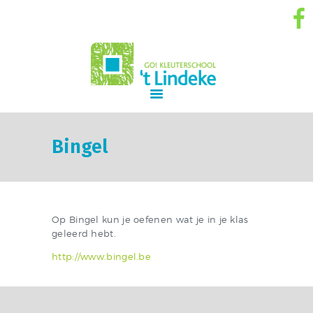
GO! Kleuterschool 't Lindeke
GO! ONDERWIJS VAN DE VLAAMSE GEMEENSCHAP GELIJKE KANSEN – KWALITEITSVOL ONDERWIJS –
SAMEN LEREN SAMENLEVEN
START
SCHOOLVISIE
Bingel
INFORMATIE
NIEUWS
INSCHRIJVINGEN
SCHOOLREGLEMENT
Op Bingel kun je oefenen wat je in je klas
geleerd hebt.
SCHOOLTEAM
http://www.bingel.be
CONTACT