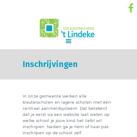
GO! Kleuterschool 't Lindeke
GO! ONDERWIJS VAN DE VLAAMSE GEMEENSCHAP GELIJKE KANSEN – KWALITEITSVOL ONDERWIJS –
SAMEN LEREN SAMENLEVEN
START
SCHOOLVISIE
Inschrijvingen
INFORMATIE
NIEUWS
INSCHRIJVINGEN
SCHOOLREGLEMENT
In onze gemeente werken alle
kleuterscholen en lagere scholen met één
SCHOOLTEAM
centraal aanmeldsysteem. Dat betekent
CONTACT
dat je eerst via een website laat weten op
welke school je jouw kind het liefst wil
inschrijven. Nadien ga je hem of haar pas
inschrijven op de school zelf.