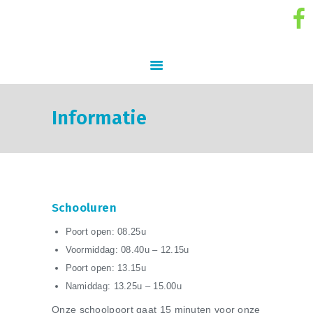
GO! Kleuterschool 't Lindeke
GO! ONDERWIJS VAN DE VLAAMSE GEMEENSCHAP GELIJKE KANSEN – KWALITEITSVOL ONDERWIJS –
SAMEN LEREN SAMENLEVEN
START
Informatie
SCHOOLVISIE
INFORMATIE
NIEUWS
INSCHRIJVINGEN
Schooluren
SCHOOLREGLEMENT
Poort open: 08.25u
SCHOOLTEAM
Voormiddag: 08.40u – 12.15u
CONTACT
Poort open: 13.15u
Namiddag: 13.25u – 15.00u
Onze schoolpoort gaat 15 minuten voor onze